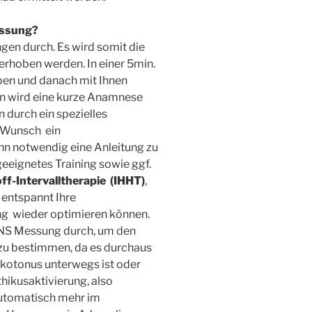
essung?
gen durch. Es wird somit die
rhoben werden. In einer 5min.
en und danach mit Ihnen
in wird eine kurze Anamnese
 durch ein spezielles
 Wunsch
ein
nn notwendig eine Anleitung zu
eeignetes Training sowie ggf.
ff-Intervalltherapie
(IHHT)
,
 entspannt Ihre
ng
wieder optimieren können.
VNS Messung durch, um den
zu bestimmen, da es durchaus
ikotonus unterwegs ist oder
hikusaktivierung, also
automatisch mehr im