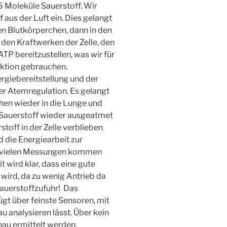
 Moleküle Sauerstoff. Wir
aus der Luft ein. Dies gelangt
ten Blutkörperchen, dann in den
n den Kraftwerken der Zelle, den
TP bereitzustellen, was wir für
nktion gebrauchen.
rgiebereitstellung und der
er Atemregulation. Es gelangt
chen wieder in die Lunge und
 Sauerstoff wieder ausgeatmet
toff in der Zelle verblieben
 die Energiearbeit zur
ei vielen Messungen kommen
 wird klar, dass eine gute
 wird, da zu wenig Antrieb da
Sauerstoffzufuhr!
Das
 über feinste Sensoren, mit
 analysieren lässt. Über kein
au ermittelt werden.