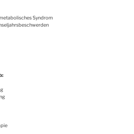
, metabolisches Syndrom
chseljahrsbeschwerden
b:
ng
ing
apie