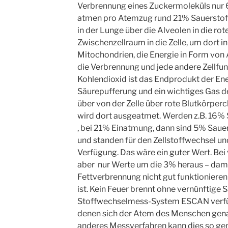
Verbrennung eines Zuckermoleküls nur 6
atmen pro Atemzug rund 21% Sauerstoff 
in der Lunge über die Alveolen in die ro
Zwischenzellraum in die Zelle, um dort i
Mitochondrien, die Energie in Form von A
die Verbrennung und jede andere Zellfu
Kohlendioxid ist das Endprodukt der Ene
Säurepufferung und ein wichtiges Gas d
über von der Zelle über rote Blutkörper
wird dort ausgeatmet. Werden z.B. 16%
, bei 21% Einatmung, dann sind 5% Sauers
und standen für den Zellstoffwechsel und
Verfügung. Das wäre ein guter Wert. B
aber
nur Werte um die 3% heraus – damit
Fettverbrennung nicht gut funktionieren
ist. Kein Feuer brennt ohne vernünftige 
Stoffwechselmess-System ESCAN verfügt
denen sich der Atem des Menschen genau
anderes Messverfahren kann dies so gen