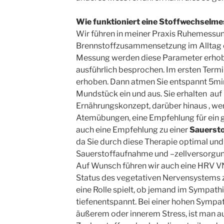
Wie funktioniert eine Stoffwechselm
Wir führen in meiner Praxis Ruhemessun
Brennstoffzusammensetzung im Alltag e
Messung werden diese Parameter erhob
ausführlich besprochen. Im ersten Term
erhoben. Dann atmen Sie entspannt 5min
Mundstück ein und aus. Sie erhalten
auf
Ernährungskonzept, darüber hinaus , we
Atemübungen, eine Empfehlung für ein g
auch eine Empfehlung zu einer
Sauersto
da Sie durch diese Therapie optimal und
Sauerstoffaufnahme und –zellversorgu
Auf Wunsch führen wir auch eine HRV 
Status des vegetativen Nervensystems 
eine Rolle spielt, ob jemand im Sympath
tiefenentspannt. Bei einer hohen Sympat
äußerem oder innerem Stress, ist man 